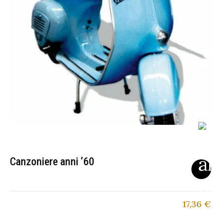
Canzoniere anni ’60
17,36
€