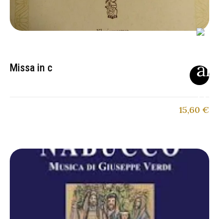
Missa in c
15,60
€