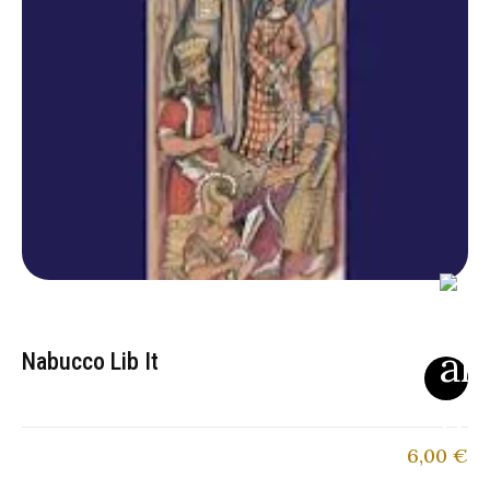
Nabucco Lib It
6,00
€