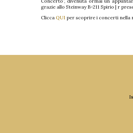
Concerto”, divenuta ormai un appuntame
grazie allo Steinway B-211 Spirio | r prese
Clicca
QUI
per scoprire i concerti nella 
I