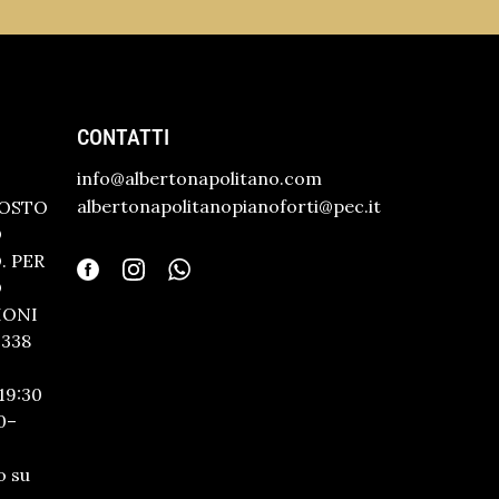
CONTATTI
info@albertonapolitano.com
albertonapolitanopianoforti@pec.it
GOSTO
O
 PER
O
IONI
338
19:30
0–
o su