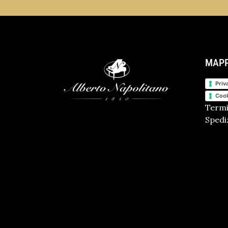
MAPP
Priv
Cook
Termi
Spediz