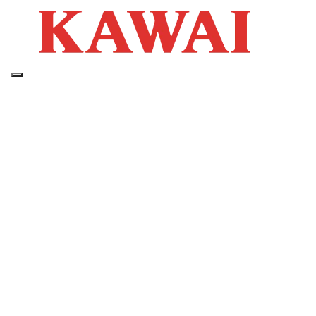
Chi siamo
LA NOSTRA
STORIA
La nostra storia ha
inizio più di 180
anni fa, nel
1840
:
passione e grande
professionalità
che, da quasi due