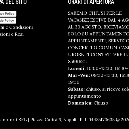
A DEL SITO
ORARI DI APERTURA
SAREMO CHIUSI PER LE
acy Policy
VACANZE ESTIVE DAL 4 A
ie Policy
AL 30 AGOSTO. RICEVIAM
ni e Condizioni
SOLO SU APPUNTAMENTO.
ioni e Resi
APPUNTAMENTI, SERVIZI
CONCERTI O COMUNICAZ
URGENTI CONTATTARE IL 
8599621.
Lunedì:
10:00–13:30, 16:30–
Mar–Ven:
09:30–13:30, 16:3
19:30
Sabato:
chiuso, si riceve sol
appuntamento
Domenica:
Chiuso
anoforti SRL | Piazza Carità 6, Napoli | P. I. 04485170635 © 2026