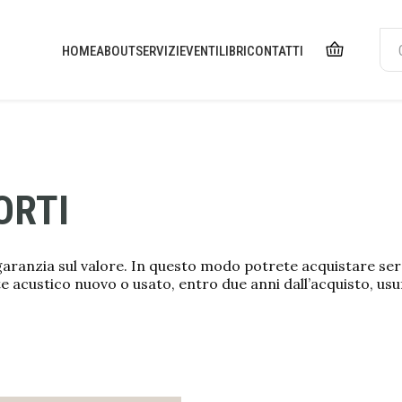
HOME
ABOUT
SERVIZI
EVENTI
LIBRI
CONTATTI
ORTI
 garanzia sul valore. In questo modo potrete acquistare se
te acustico nuovo o usato, entro due anni dall’acquisto, usu