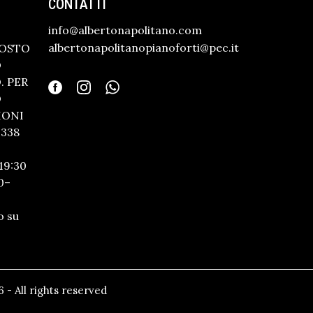
CONTATTI
info@albertonapolitano.com
albertonapolitanopianoforti@pec.it
GOSTO
O
 PER
O
IONI
338
19:30
0–
o su
 - All rights reserved