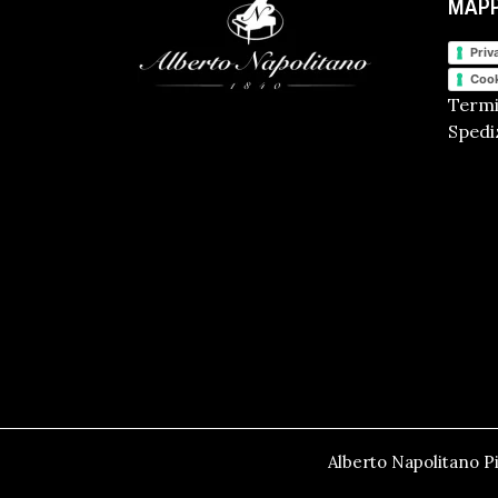
MAPP
Priv
Cook
Termi
Spediz
Alberto Napolitano Pi