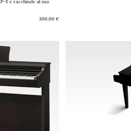
DP-S e racchiude al suo
300,00
€