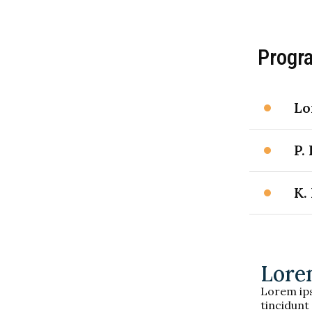
Progr
Lo
P.
K.
Lore
Lorem ips
tincidunt 