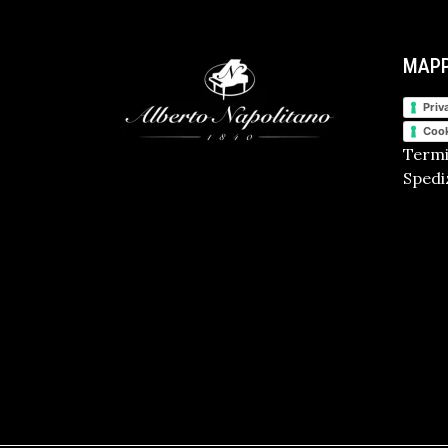
MAPP
Priv
Cook
Termi
Spediz