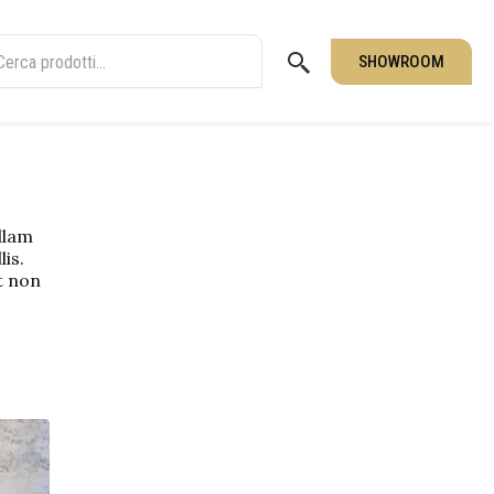
SHOWROOM
ullam
lis.
t non