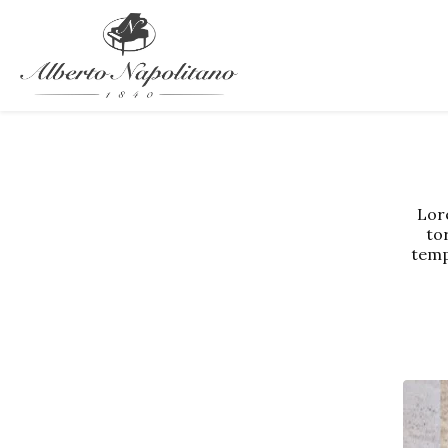
Lore
tor
temp