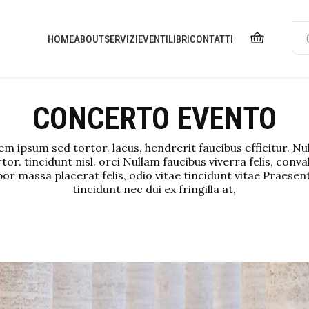
HOME
ABOUT
SERVIZI
EVENTI
LIBRI
CONTATTI
CONCERTO EVENTO
m ipsum sed tortor. lacus, hendrerit faucibus efficitur. N
tor. tincidunt nisl. orci Nullam faucibus viverra felis, conval
or massa placerat felis, odio vitae tincidunt vitae Praesen
tincidunt nec dui ex fringilla at,