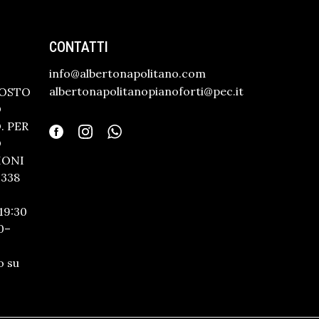
CONTATTI
info@albertonapolitano.com
albertonapolitanopianoforti@pec.it
GOSTO
O
 PER
O
IONI
338
19:30
0–
o su