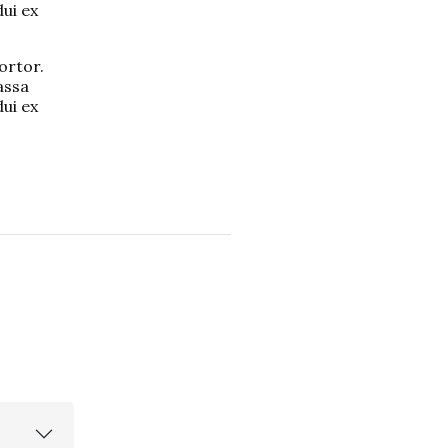
dui ex
ortor.
assa
dui ex