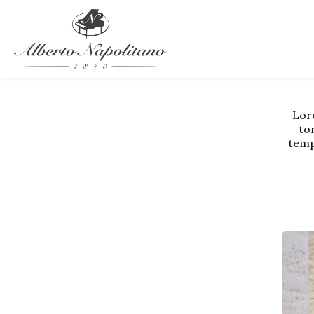
Lore
tor
temp