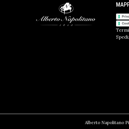
MAPP
Priv
Cook
Termi
Spediz
Alberto Napolitano Pi