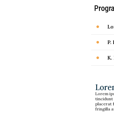
Progr
Lo
P.
K.
Lore
Lorem ips
tincidunt 
placerat f
fringilla a