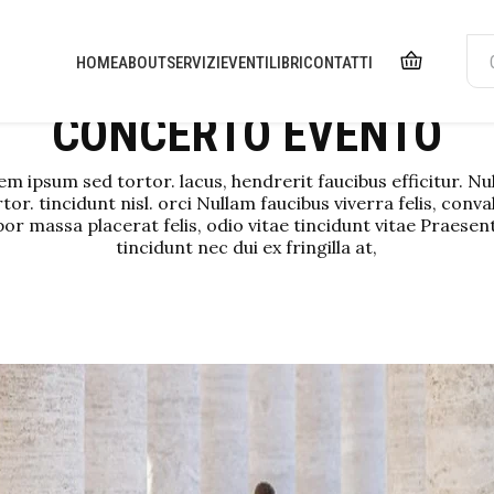
HOME
ABOUT
SERVIZI
EVENTI
LIBRI
CONTATTI
CONCERTO EVENTO
m ipsum sed tortor. lacus, hendrerit faucibus efficitur. N
tor. tincidunt nisl. orci Nullam faucibus viverra felis, conval
or massa placerat felis, odio vitae tincidunt vitae Praesen
tincidunt nec dui ex fringilla at,