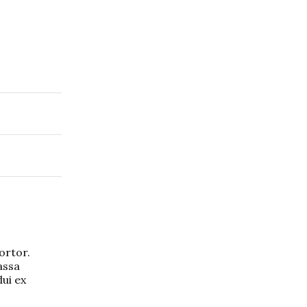
ortor.
assa
dui ex