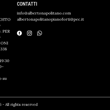
CONTATTI
info@albertonapolitano.com
albertonapolitanopianoforti@pec.it
GOSTO
O
 PER
O
IONI
338
19:30
0–
o su
 - All rights reserved