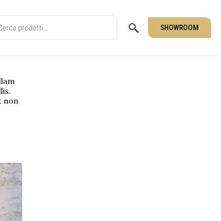
SHOWROOM
ullam
lis.
t non