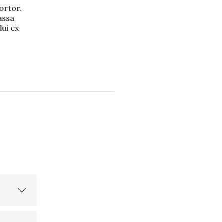
ortor.
assa
dui ex