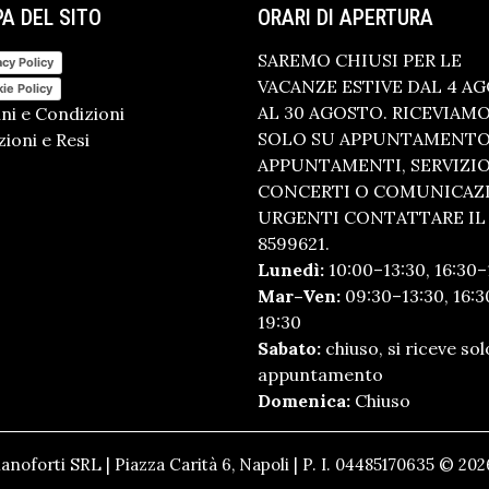
A DEL SITO
ORARI DI APERTURA
SAREMO CHIUSI PER LE
acy Policy
VACANZE ESTIVE DAL 4 A
ie Policy
AL 30 AGOSTO. RICEVIAM
ni e Condizioni
SOLO SU APPUNTAMENTO.
ioni e Resi
APPUNTAMENTI, SERVIZI
CONCERTI O COMUNICAZ
URGENTI CONTATTARE IL 
8599621.
Lunedì:
10:00–13:30, 16:30–
Mar–Ven:
09:30–13:30, 16:3
19:30
Sabato:
chiuso, si riceve sol
appuntamento
Domenica:
Chiuso
anoforti SRL | Piazza Carità 6, Napoli | P. I. 04485170635 © 2026