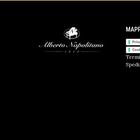
MAPP
Priv
Cook
Termi
Spediz