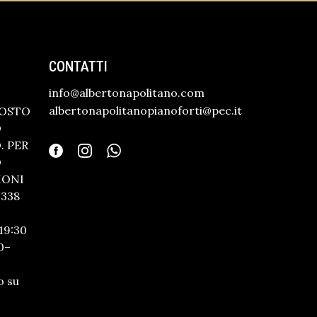
CONTATTI
info@albertonapolitano.com
albertonapolitanopianoforti@pec.it
GOSTO
O
 PER
O
IONI
338
19:30
0–
o su