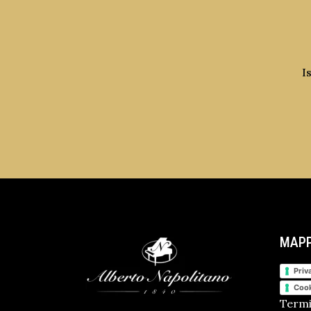
I
MAPP
Priv
Cook
Termi