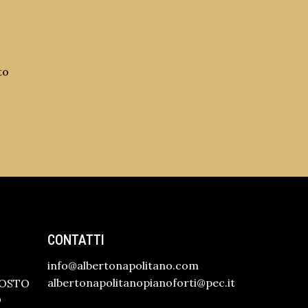
to
CONTATTI
info@albertonapolitano.com
albertonapolitanopianoforti@pec.it
GOSTO
O