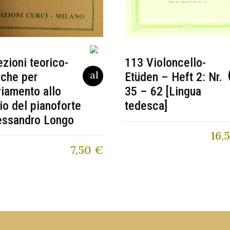
113 Violoncello-
ezioni teorico-
Etüden – Heft 2: Nr.
iche per
35 – 62 [Lingua
viamento allo
tedesca]
io del pianoforte
essandro Longo
16,
7,50
€