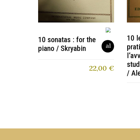
10 l
10 sonatas : for the
prat
piano / Skryabin
l’av
stud
22,00
€
/ Al