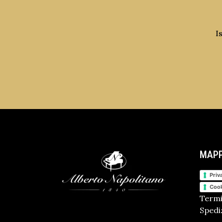
I
MAPP
Priv
Cook
Termi
Spediz