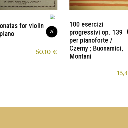
100 esercizi
onatas for violin
progressivi op. 139
piano
per pianoforte /
Czerny ; Buonamici,
50,10
€
Montani
15,