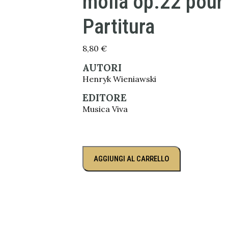
molla op.22 pour 
Partitura
8,80
€
AUTORI
Henryk Wieniawski
EDITORE
Musica Viva
AGGIUNGI AL CARRELLO