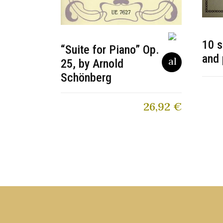
10 s
“Suite for Piano” Op.
and 
25, by Arnold
Schönberg
26,92
€