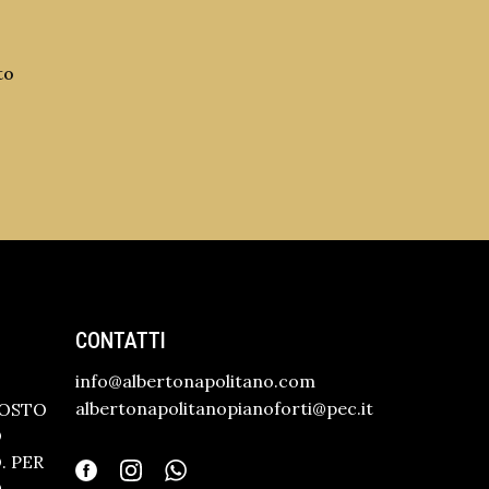
to
CONTATTI
info@albertonapolitano.com
albertonapolitanopianoforti@pec.it
GOSTO
O
 PER
O