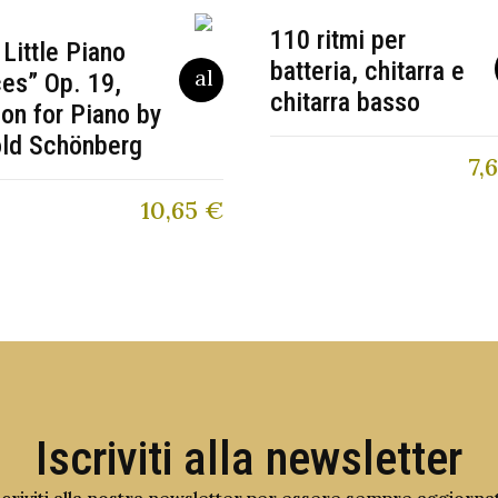
110 ritmi per
 Little Piano
batteria, chitarra e
es” Op. 19,
chitarra basso
ion for Piano by
old Schönberg
7,
10,65
€
Iscriviti alla newsletter