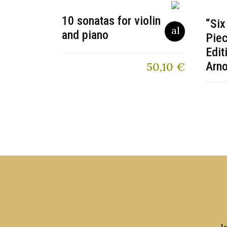
10 sonatas for violin
“Six
and piano
Piec
Edit
Arn
50,10
€