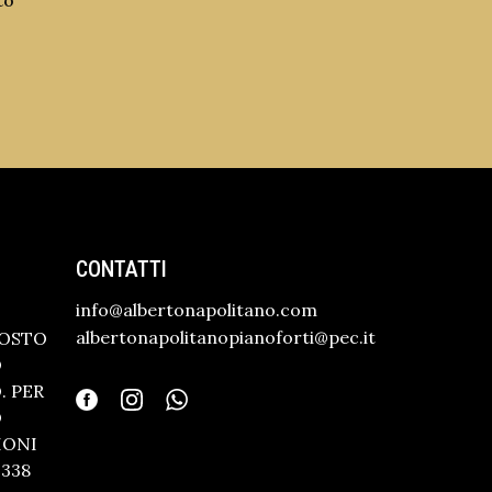
to
CONTATTI
info@albertonapolitano.com
albertonapolitanopianoforti@pec.it
GOSTO
O
 PER
O
IONI
338