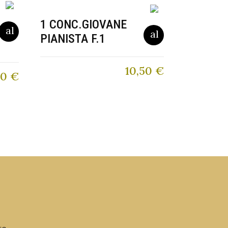
1 CONC.GIOVANE
PIANISTA F.1
10,50
€
60
€