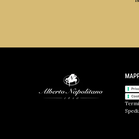
I
MAPP
Priv
Cook
Termi
Spediz