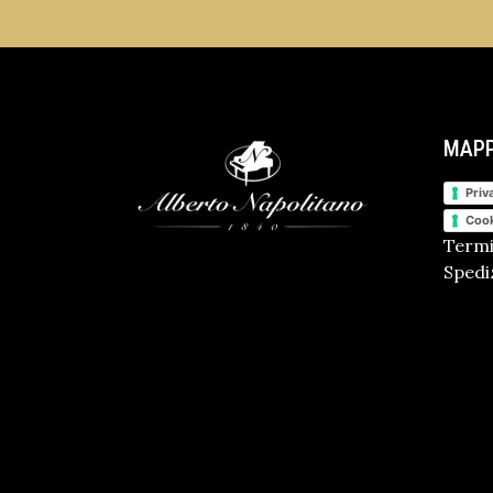
MAPP
Priv
Cook
Termi
Spediz