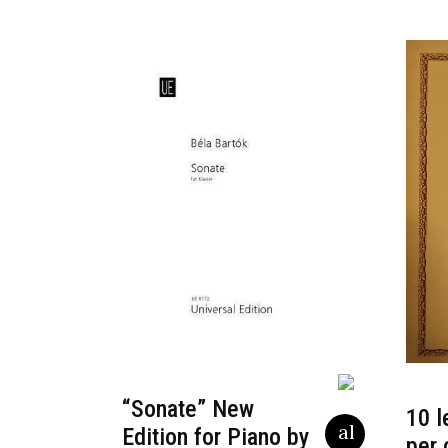
“Sonate” New
10 l
Edition for Piano by
per 