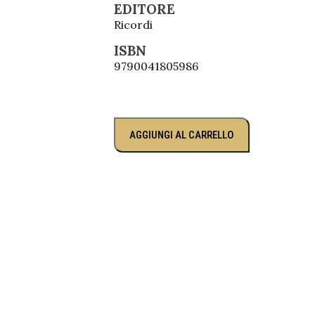
EDITORE
Ricordi
ISBN
9790041805986
AGGIUNGI AL CARRELLO