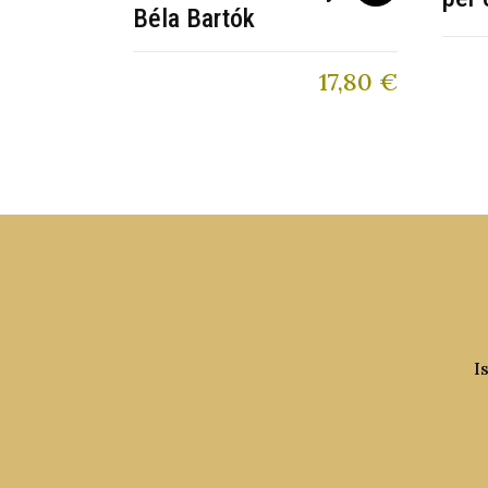
Béla Bartók
17,80
€
I