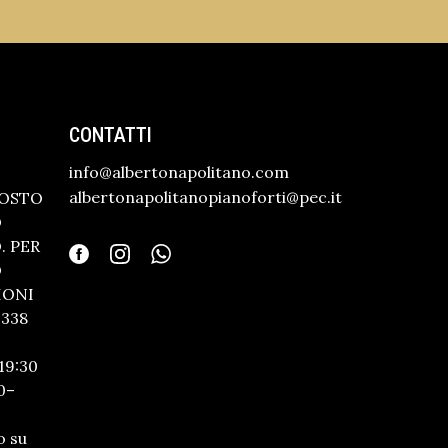
CONTATTI
info@albertonapolitano.com
albertonapolitanopianoforti@pec.it
GOSTO
O
 PER
O
IONI
338
19:30
0–
o su