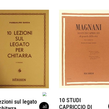
10 STUDI
ezioni sul legato
CAPRICCIO DI
chitarra