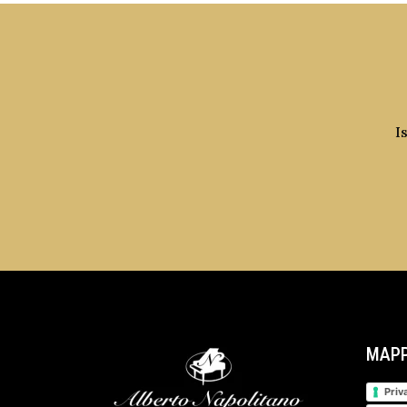
I
MAPP
Priv