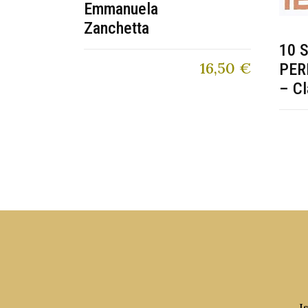
Emmanuela
Zanchetta
10 
16,50
€
PER
– Cl
I