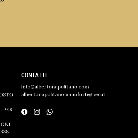
CONTATTI
info@albertonapolitano.com
albertonapolitanopianoforti@pec.it
GOSTO
O
 PER
O
IONI
338