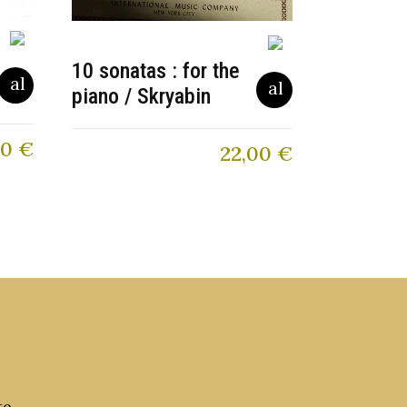
10 sonatas : for the
piano / Skryabin
90
€
22,00
€
to