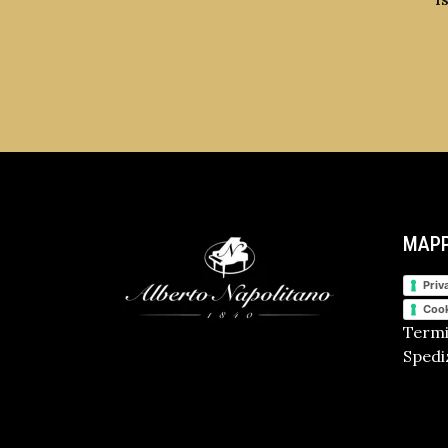
MAPP
Priv
Cook
Termi
Spediz