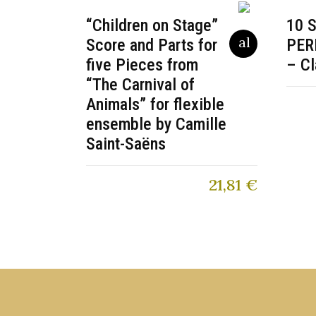
“Children on Stage”
10 
Score and Parts for
PER
five Pieces from
– Cl
“The Carnival of
Animals” for flexible
ensemble by Camille
Saint-Saëns
21,81
€