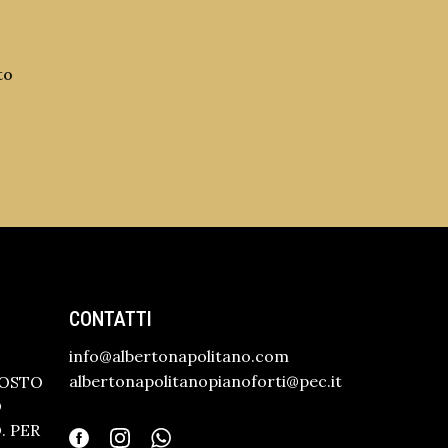
to
CONTATTI
info@albertonapolitano.com
albertonapolitanopianoforti@pec.it
GOSTO
O
 PER