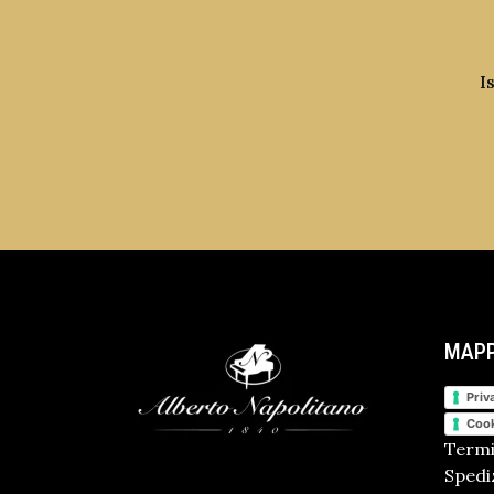
I
MAPP
Priv
Cook
Termi
Spediz