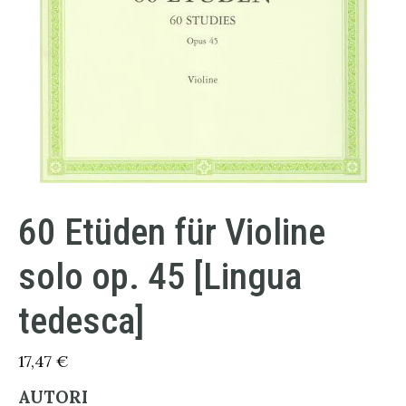
60 Etüden für Violine
solo op. 45 [Lingua
tedesca]
17,47
€
AUTORI