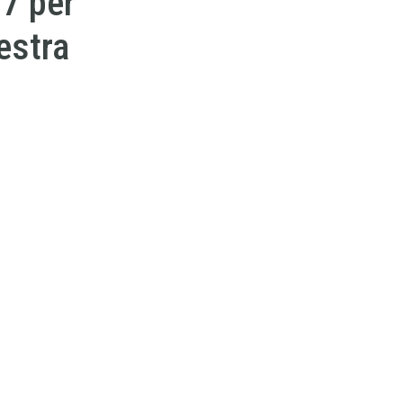
7 per
estra