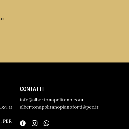
to
CONTATTI
info@albertonapolitano.com
albertonapolitanopianoforti@pec.it
GOSTO
O
 PER
O