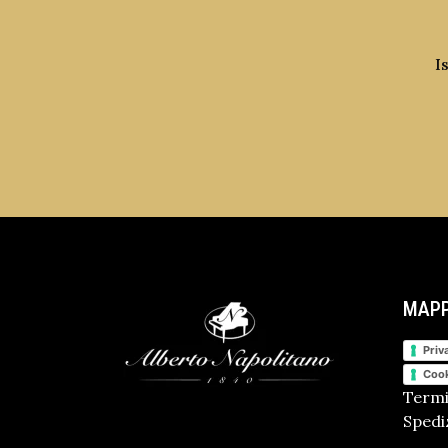
I
MAPP
Priv
Cook
Termi
Spediz