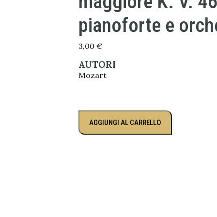
maggiore K. V. 46
pianoforte e orch
3,00
€
AUTORI
Mozart
AGGIUNGI AL CARRELLO