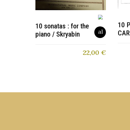
10 
10 sonatas : for the
CAR
piano / Skryabin
22,00
€