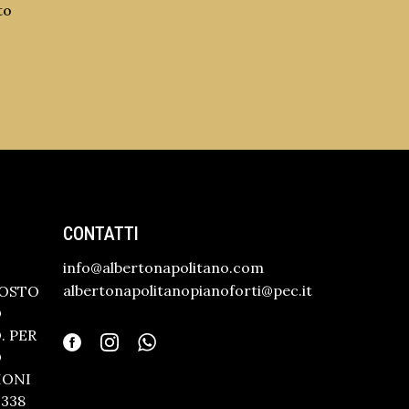
to
CONTATTI
info@albertonapolitano.com
albertonapolitanopianoforti@pec.it
GOSTO
O
 PER
O
IONI
338