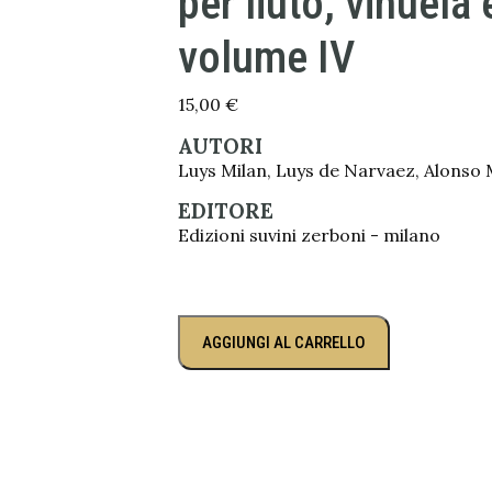
per liuto, vihuela 
volume IV
15,00
€
AUTORI
Luys Milan, Luys de Narvaez, Alonso
EDITORE
Edizioni suvini zerboni - milano
AGGIUNGI AL CARRELLO