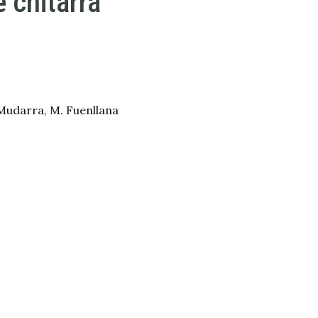
e chitarra
 Mudarra, M. Fuenllana