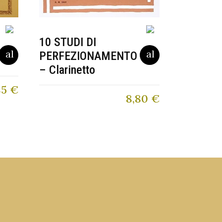
10 STUDI DI
PERFEZIONAMENTO
– Clarinetto
85
€
8,80
€