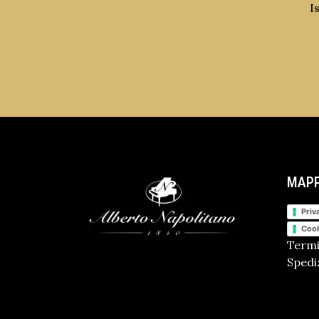
I
MAPP
Priv
Cook
Termi
Spediz