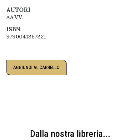
AUTORI
AA.VV.
ISBN
9790041387321
AGGIUNGI AL CARRELLO
Dalla nostra libreria...