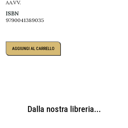
AA.VV.
ISBN
9790041389035
AGGIUNGI AL CARRELLO
Dalla nostra libreria...