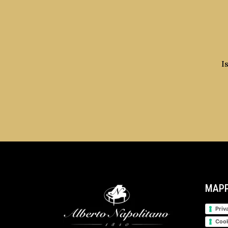
I
MAPP
Priv
Cook