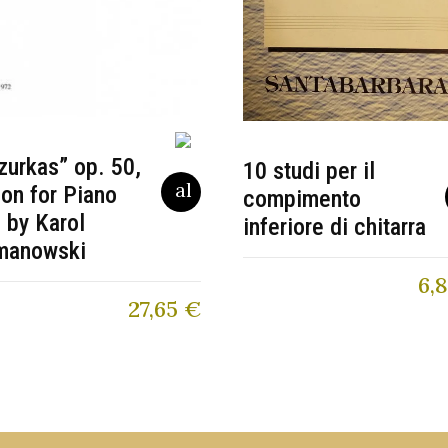
urkas” op. 50,
10 studi per il
ion for Piano
compimento
 by Karol
inferiore di chitarra
manowski
6,
27,65
€