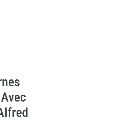
rnes
l Avec
Alfred