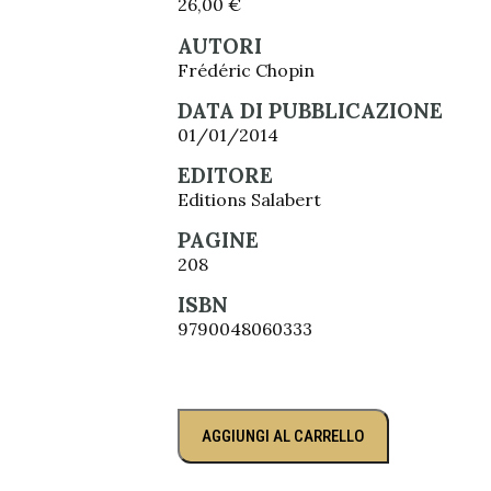
26,00
€
AUTORI
Frédéric Chopin
DATA DI PUBBLICAZIONE
01/01/2014
EDITORE
Editions Salabert
PAGINE
208
ISBN
9790048060333
AGGIUNGI AL CARRELLO