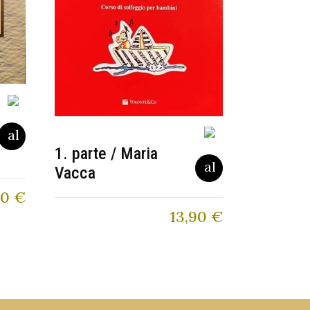
1. parte / Maria
Vacca
80
€
13,90
€