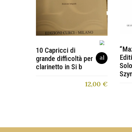
“Maz
10 Capricci di
Edit
grande difficoltà per
Solo
clarinetto in Si b
Szy
12,00
€