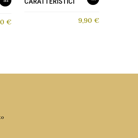
CARATTERISTICI
9,90
€
00
€
to