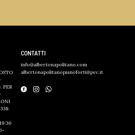
CONTATTI
info@albertonapolitano.com
albertonapolitanopianoforti@pec.it
GOSTO
O
 PER
O
IONI
338
19:30
0–