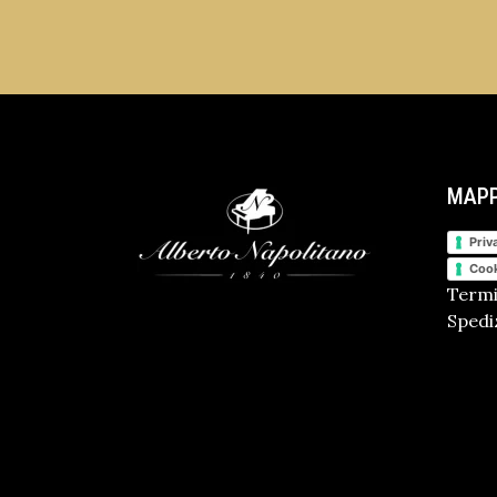
MAPP
Priv
Cook
Termi
Spediz