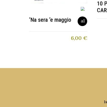
10 
CAR
‘Na sera ‘e maggio
6,00
€
I