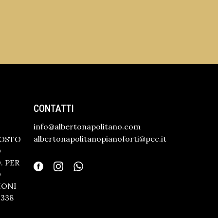
CONTATTI
info@albertonapolitano.com
albertonapolitanopianoforti@pec.it
GOSTO
O
 PER
O
IONI
338