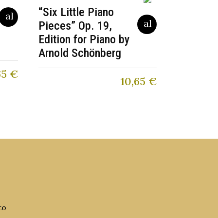
“Six Little Piano
Pieces” Op. 19,
Edition for Piano by
Arnold Schönberg
65
€
10,65
€
to