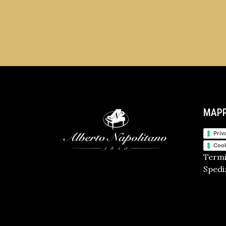
MAPP
Priv
Cook
Termi
Spediz