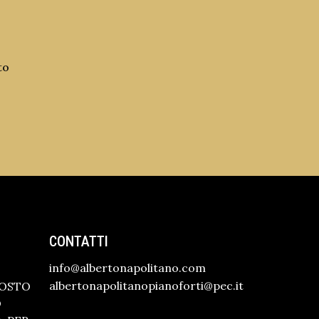
to
CONTATTI
info@albertonapolitano.com
albertonapolitanopianoforti@pec.it
GOSTO
O