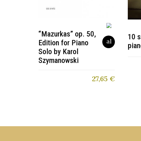
“Mazurkas” op. 50,
10 s
Edition for Piano
pian
Solo by Karol
Szymanowski
27,65
€