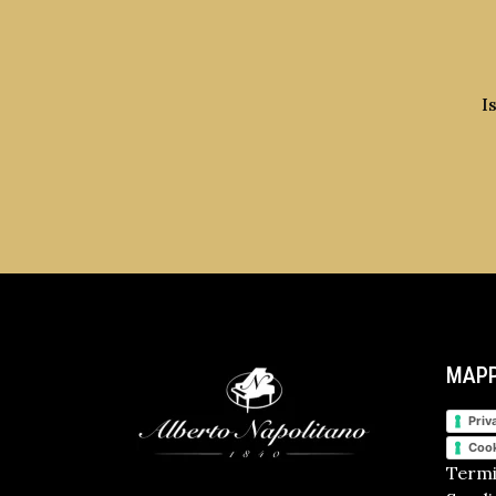
I
MAPP
Priv
Cook
Termi