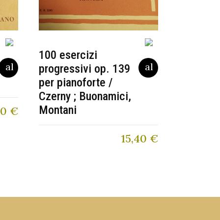
100 esercizi
progressivi op. 139
per pianoforte /
Czerny ; Buonamici,
Montani
00
€
15,40
€