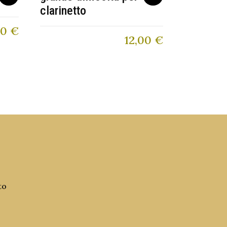
clarinetto
10
€
12,00
€
to