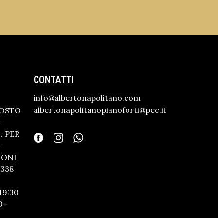
CONTATTI
info@albertonapolitano.com
albertonapolitanopianoforti@pec.it
GOSTO
O
 PER
O
IONI
338
19:30
0–