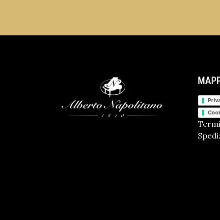
MAPP
Priv
Cook
Termi
Spediz