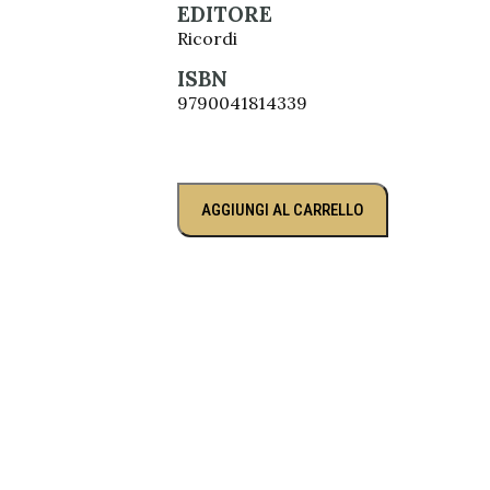
EDITORE
Ricordi
ISBN
9790041814339
AGGIUNGI AL CARRELLO