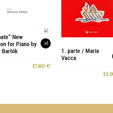
nate” New
ion for Piano by
1. parte / Maria
 Bartók
Vacca
17,80
€
13,