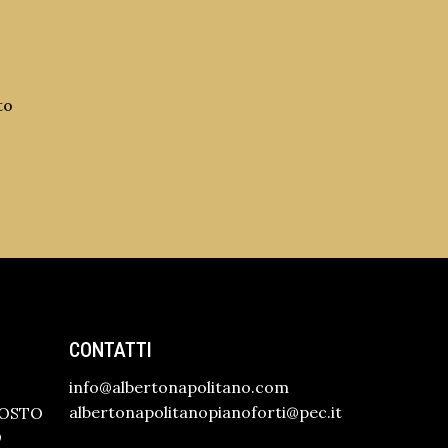
to
CONTATTI
info@albertonapolitano.com
albertonapolitanopianoforti@pec.it
GOSTO
O