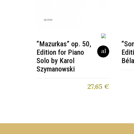
“Mazurkas” op. 50,
“So
Edition for Piano
Edit
Solo by Karol
Béla
Szymanowski
27,65
€