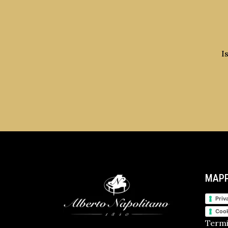
I
MAPP
Priv
Cook
Termi