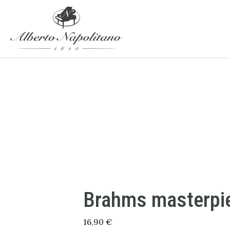
Brahms masterpi
16,90
€