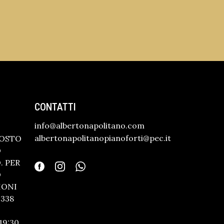
CONTATTI
info@albertonapolitano.com
albertonapolitanopianoforti@pec.it
GOSTO
O
 PER
O
IONI
338
19:30