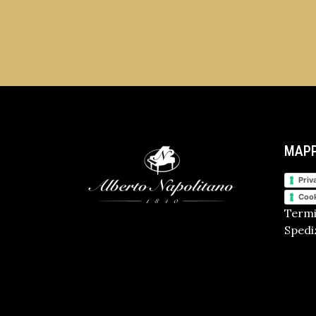
MAPP
Priv
Cook
Termi
Spediz