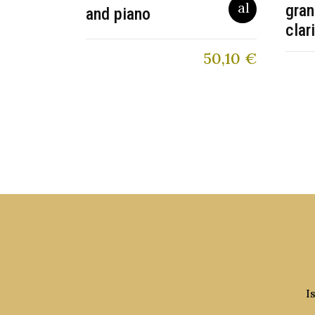
gran
and piano
clar
50,10
€
I