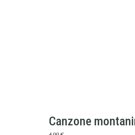
Canzone montani
4,00
€