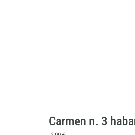
Carmen n. 3 haba
12,00
€