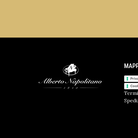
MAPP
Priv
Cook
Termi
Spediz