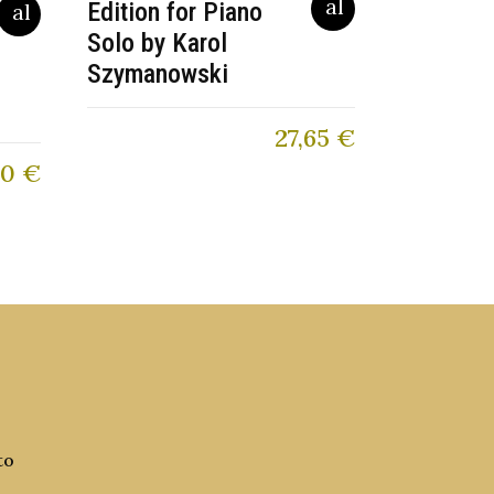
Edition for Piano
Solo by Karol
Szymanowski
27,65
€
50
€
to