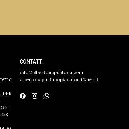
CONTATTI
info@albertonapolitano.com
albertonapolitanopianoforti@pec.it
GOSTO
O
 PER
O
IONI
338
19:30