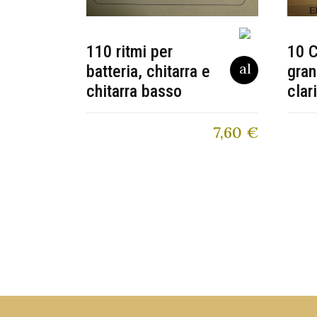
110 ritmi per
10 C
batteria, chitarra e
gran
chitarra basso
clar
7,60
€