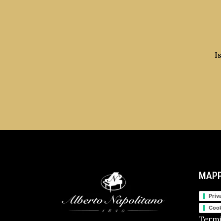
I
MAPP
Priv
Cook
Termi