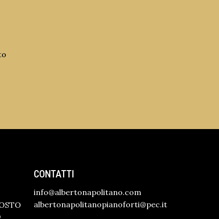
to
CONTATTI
info@albertonapolitano.com
albertonapolitanopianoforti@pec.it
GOSTO
O