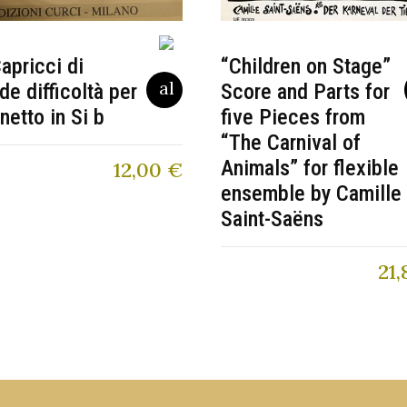
apricci di
“Children on Stage”
de difficoltà per
Score and Parts for
inetto in Si b
five Pieces from
“The Carnival of
Animals” for flexible
12,00
€
ensemble by Camille
Saint-Saëns
21,