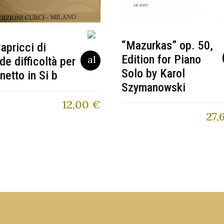
“Mazurkas” op. 50,
apricci di
Edition for Piano
de difficoltà per
Solo by Karol
inetto in Si b
Szymanowski
12,00
€
27,