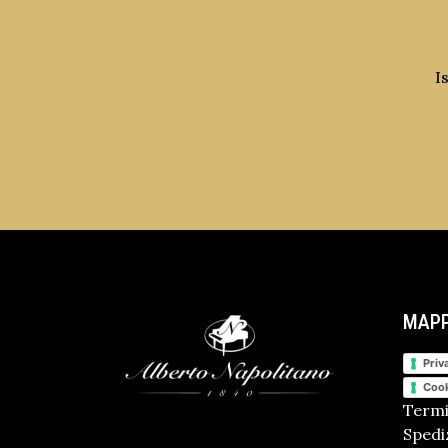
I
MAPP
Priv
Cook
Termi
Spediz