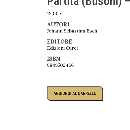
Partita (Busoni) 
12,00
€
AUTORI
Johann Sebastian Bach
EDITORE
Edizioni Curci
ISBN
8848502466
AGGIUNGI AL CARRELLO