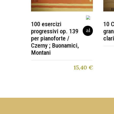
100 esercizi
10 C
progressivi op. 139
gran
per pianoforte /
clar
Czerny ; Buonamici,
Montani
15,40
€