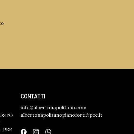
to
CONTATTI
info@albertonapolitano.com
albertonapolitanopianoforti@pec.it
GOSTO
O
 PER