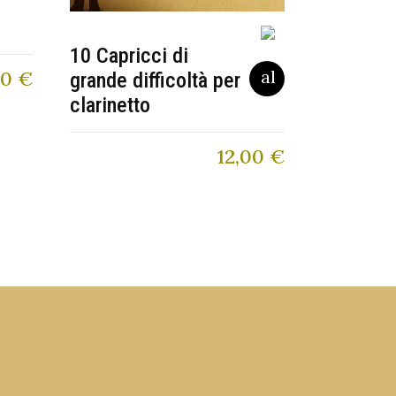
10 Capricci di
50
€
grande difficoltà per
clarinetto
12,00
€