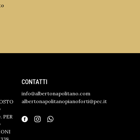
to
CONTATTI
info@albertonapolitano.com
albertonapolitanopianoforti@pec.it
GOSTO
O
 PER
O
IONI
338