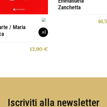
Emmanuela
Zanchetta
16,
arte / Maria
ca
13,90
€
Iscriviti alla newsletter