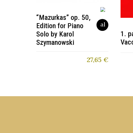
“Mazurkas” op. 50,
Edition for Piano
1. p
Solo by Karol
Vac
Szymanowski
27,65
€