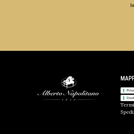
I
MAPP
Priv
Cook
Termi
Spediz