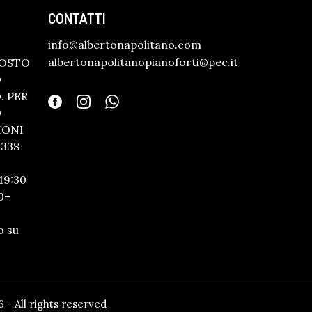
CONTATTI
info@albertonapolitano.com
albertonapolitanopianoforti@pec.it
GOSTO
O
 PER
O
IONI
338
19:30
0–
o su
 - All rights reserved