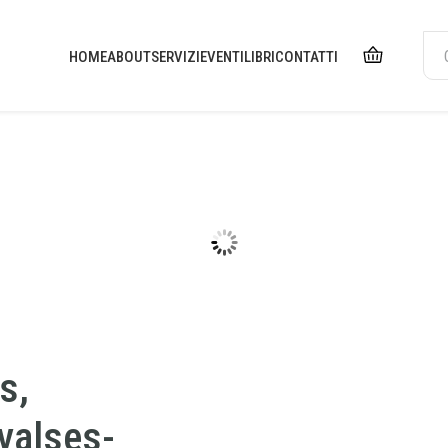
HOME
ABOUT
SERVIZI
EVENTI
LIBRI
CONTATTI
s,
valses-