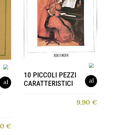
10 PICCOLI PEZZI
CARATTERISTICI
9,90
€
50
€