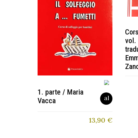
Cors
vol.
trad
Emm
Zan
1. parte / Maria
Vacca
13,90
€