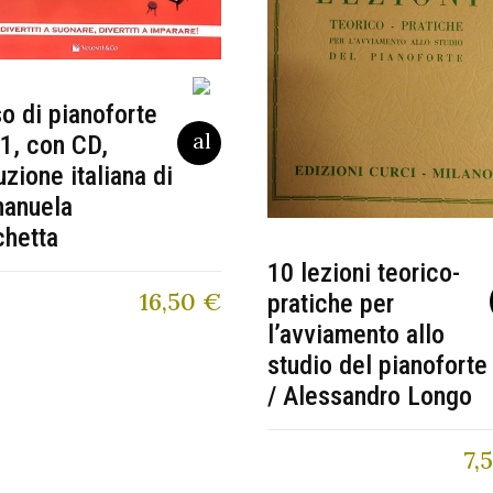
o di pianoforte
 1, con CD,
uzione italiana di
anuela
chetta
10 lezioni teorico-
16,50
€
pratiche per
l’avviamento allo
studio del pianoforte
/ Alessandro Longo
7,