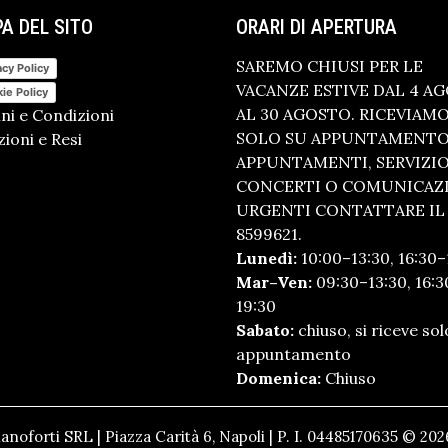
A DEL SITO
ORARI DI APERTURA
SAREMO CHIUSI PER LE
acy Policy
VACANZE ESTIVE DAL 4 A
ie Policy
AL 30 AGOSTO. RICEVIAM
ni e Condizioni
SOLO SU APPUNTAMENTO.
ioni e Resi
APPUNTAMENTI, SERVIZI
CONCERTI O COMUNICAZ
URGENTI CONTATTARE IL 
8599621.
Lunedì:
10:00–13:30, 16:30–
Mar–Ven:
09:30–13:30, 16:3
19:30
Sabato:
chiuso, si riceve sol
appuntamento
Domenica:
Chiuso
anoforti SRL | Piazza Carità 6, Napoli | P. I. 04485170635 © 2026