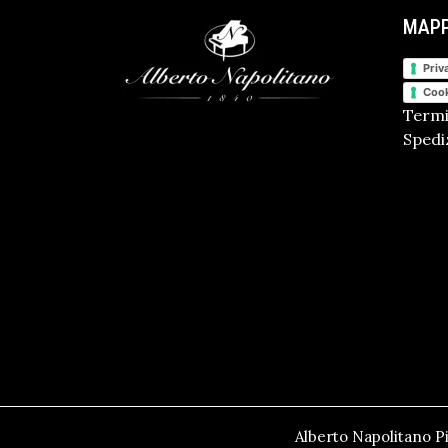
MAPP
Priv
Cook
Termi
Spediz
Alberto Napolitano Pi