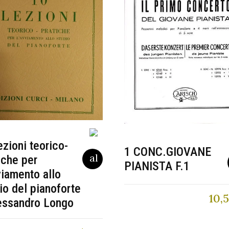
ezioni teorico-
1 CONC.GIOVANE
iche per
PIANISTA F.1
viamento allo
io del pianoforte
10,
essandro Longo