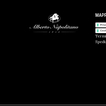
MAPP
Priv
Cook
Termi
Spediz