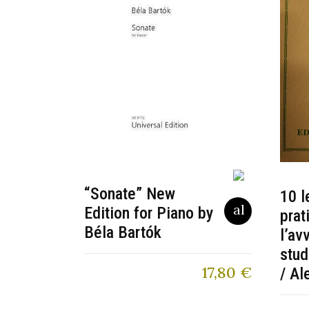
“Sonate” New
10 l
Edition for Piano by
prat
Béla Bartók
l’av
stud
17,80
€
/ Al