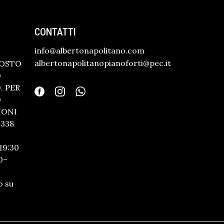
CONTATTI
info@albertonapolitano.com
albertonapolitanopianoforti@pec.it
GOSTO
O
 PER
O
IONI
338
19:30
0–
o su