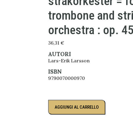
stråkorkester = f
trombone and str
orchestra : op. 45
36,31
€
AUTORI
Lars-Erik Larsson
ISBN
9790070000970
AGGIUNGI AL CARRELLO