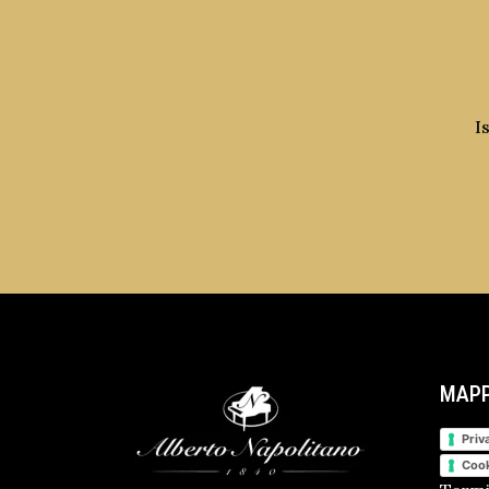
I
MAPP
Priv
Cook