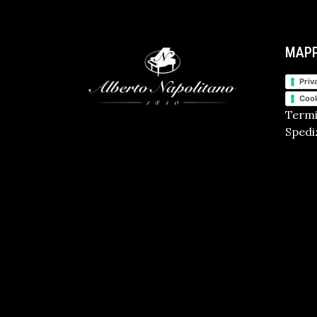
MAPP
Priv
Cook
Termi
Spediz