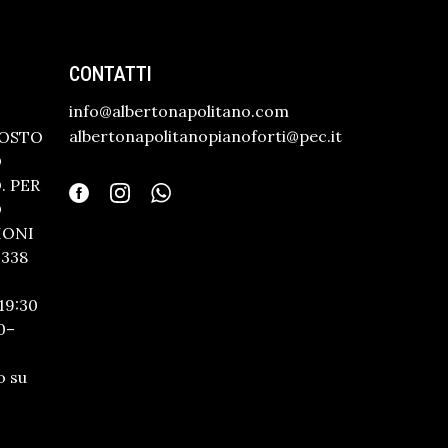
CONTATTI
info@albertonapolitano.com
albertonapolitanopianoforti@pec.it
GOSTO
O
 PER
O
IONI
338
19:30
0–
o su