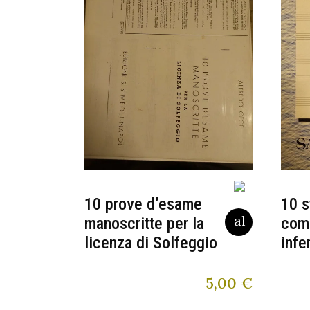
10 prove d’esame
10 s
manoscritte per la
com
licenza di Solfeggio
infe
5,00
€