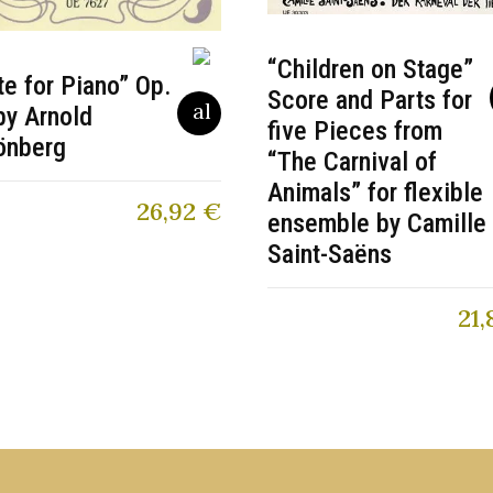
“Children on Stage”
te for Piano” Op.
Score and Parts for
by Arnold
five Pieces from
önberg
“The Carnival of
Animals” for flexible
26,92
€
ensemble by Camille
Saint-Saëns
21,