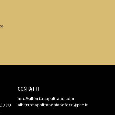
to
CONTATTI
info@albertonapolitano.com
albertonapolitanopianoforti@pec.it
GOSTO
O