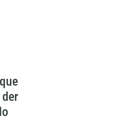
ique
 der
lo