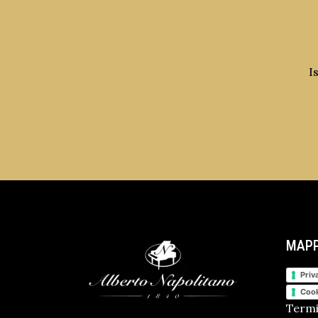
I
MAPP
Priv
Cook
Termi