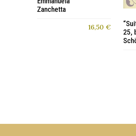
Emmanuela
Zanchetta
“Sui
16,50
€
25, 
Sch