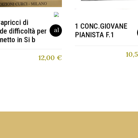
apricci di
1 CONC.GIOVANE
de difficoltà per
PIANISTA F.1
inetto in Si b
10,
12,00
€