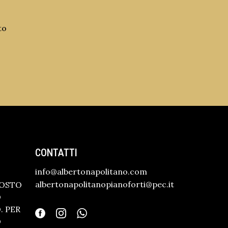
to
CONTATTI
info@albertonapolitano.com
albertonapolitanopianoforti@pec.it
GOSTO
O
 PER
O