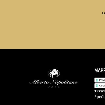
I
MAPP
Priv
Cook
Termi
Spediz