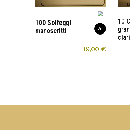
10 C
100 Solfeggi
gran
manoscritti
clar
19,00
€