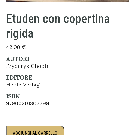
Etuden con copertina
rigida
42,00
€
AUTORI
Fryderyk Chopin
EDITORE
Henle Verlag
ISBN
97900201802299
AGGIUNGI AL CARRELLO