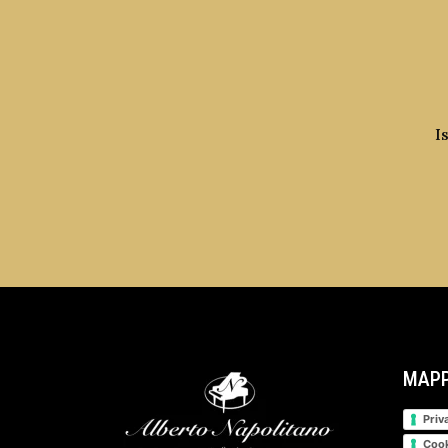
I
MAPP
Priv
Cook