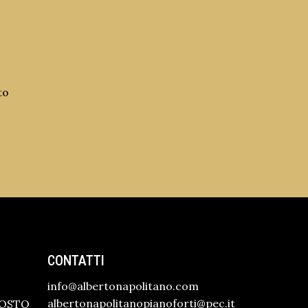
to
CONTATTI
info@albertonapolitano.com
albertonapolitanopianoforti@pec.it
GOSTO