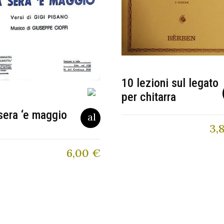
10 lezioni sul legato
per chitarra
sera ‘e maggio
3,
6,00
€