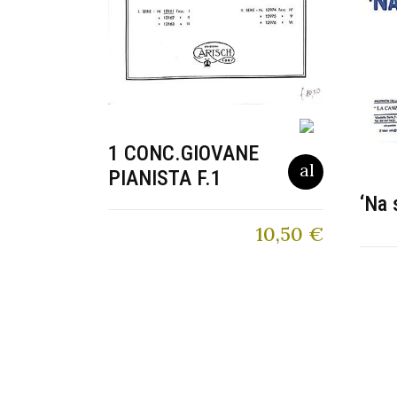
1 CONC.GIOVANE
PIANISTA F.1
‘Na 
10,50
€