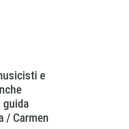
usicisti e
 anche
: guida
ta / Carmen