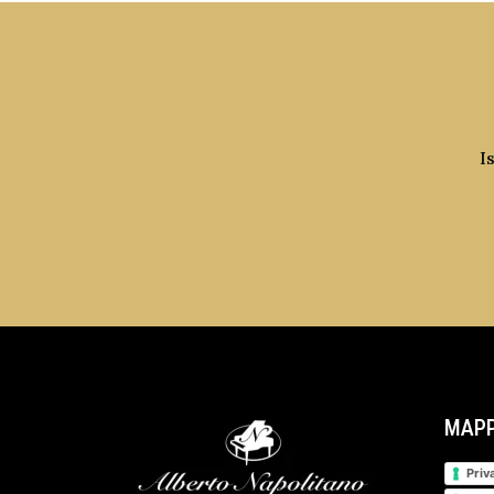
I
MAPP
Priv