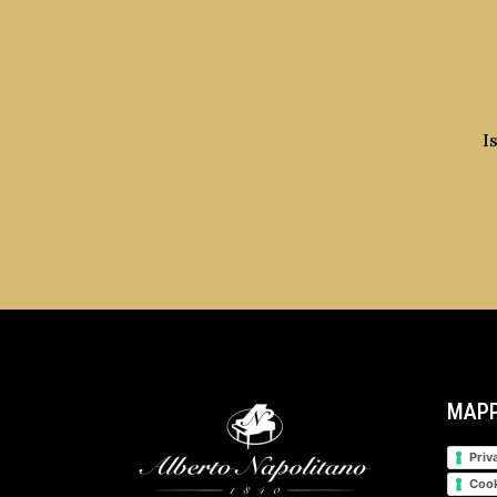
I
MAPP
Priv
Cook