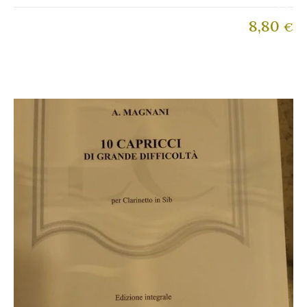
8,80
€