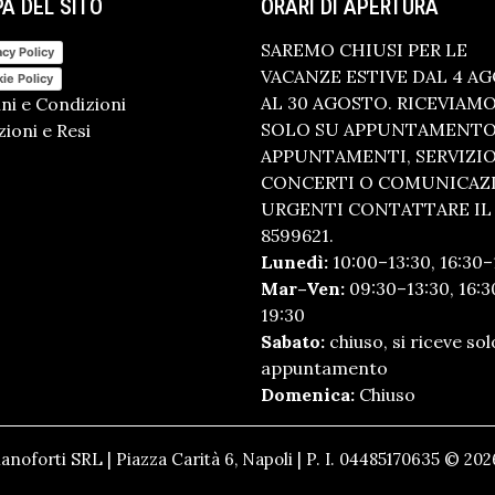
A DEL SITO
ORARI DI APERTURA
SAREMO CHIUSI PER LE
acy Policy
VACANZE ESTIVE DAL 4 A
ie Policy
AL 30 AGOSTO. RICEVIAM
ni e Condizioni
SOLO SU APPUNTAMENTO.
ioni e Resi
APPUNTAMENTI, SERVIZI
CONCERTI O COMUNICAZ
URGENTI CONTATTARE IL 
8599621.
Lunedì:
10:00–13:30, 16:30–
Mar–Ven:
09:30–13:30, 16:3
19:30
Sabato:
chiuso, si riceve sol
appuntamento
Domenica:
Chiuso
anoforti SRL | Piazza Carità 6, Napoli | P. I. 04485170635 © 2026