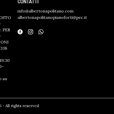
CONTATTI
info@albertonapolitano.com
albertonapolitanopianoforti@pec.it
GOSTO
O
 PER
O
IONI
338
19:30
0–
o su
 - All rights reserved