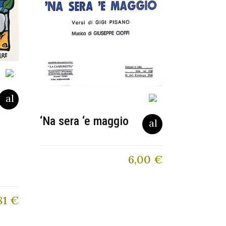
‘Na sera ‘e maggio
6,00
€
81
€