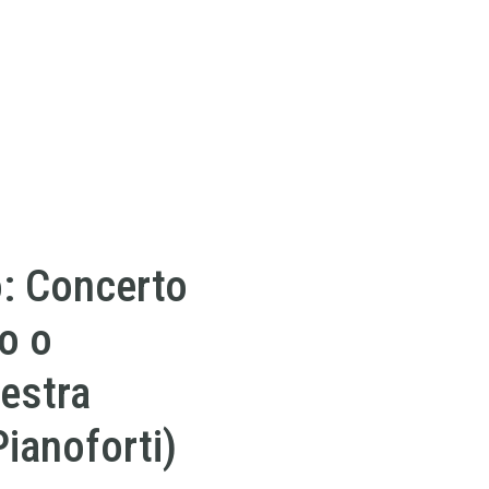
o: Concerto
o o
estra
Pianoforti)