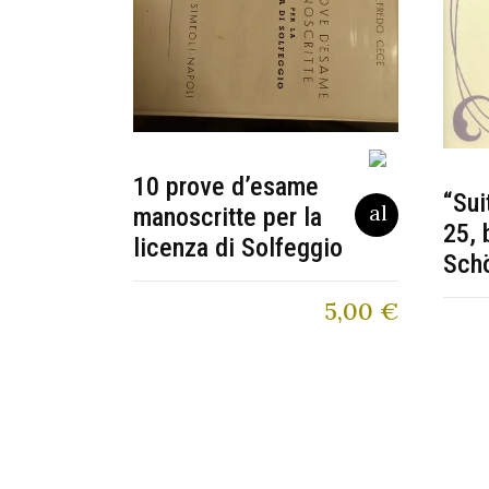
10 prove d’esame
“Sui
manoscritte per la
25, 
licenza di Solfeggio
Sch
5,00
€