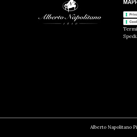
MAPP
Priv
Cook
Termi
Spediz
Alberto Napolitano Pi