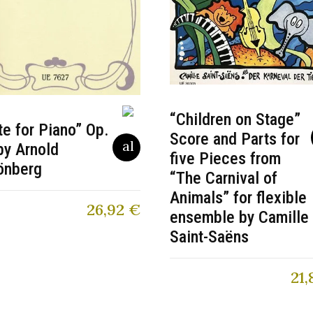
“Children on Stage”
te for Piano” Op.
Score and Parts for
by Arnold
five Pieces from
önberg
“The Carnival of
Animals” for flexible
26,92
€
ensemble by Camille
Saint-Saëns
21,