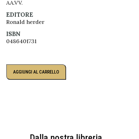
AA.VV.
EDITORE
Ronald herder
ISBN
0486401731
AGGIUNGI AL CARRELLO
Dalla nostra libreria...