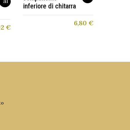
inferiore di chitarra
6,80
€
92
€
to