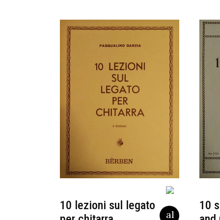
10 lezioni sul legato
10 s
per chitarra
and 