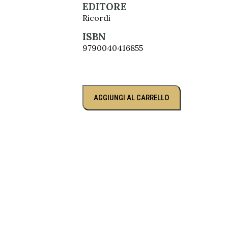
EDITORE
Ricordi
ISBN
9790040416855
AGGIUNGI AL CARRELLO