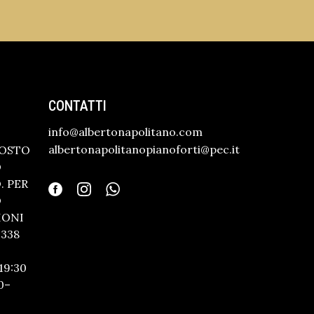
CONTATTI
info@albertonapolitano.com
albertonapolitanopianoforti@pec.it
GOSTO
O
 PER
O
IONI
338
19:30
0–