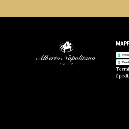
MAPP
Priv
Cook
Termi
Spediz