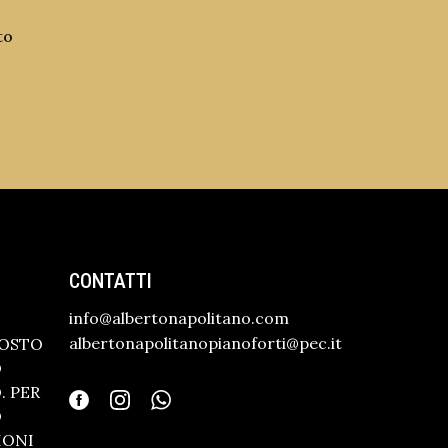
to
CONTATTI
info@albertonapolitano.com
albertonapolitanopianoforti@pec.it
GOSTO
O
 PER
O
IONI