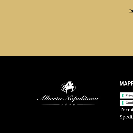
I
MAPP
Priv
Cook
Termi
Spediz