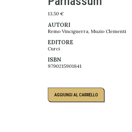
Parnassum
13,50
€
AUTORI
Remo Vinciguerra, Muzio Clementi
EDITORE
Curci
ISBN
9790215901841
AGGIUNGI AL CARRELLO