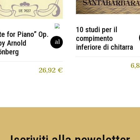
10 studi per il
te for Piano” Op.
compimento
by Arnold
inferiore di chitarra
önberg
6,
26,92
€
Iscriviti alla newsletter