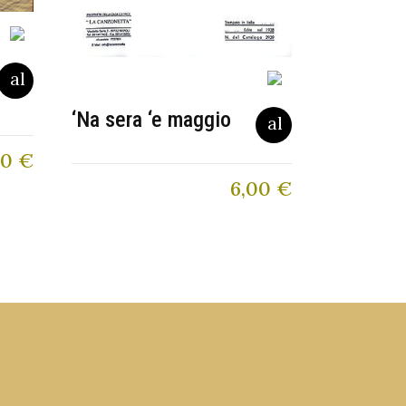
‘Na sera ‘e maggio
80
€
6,00
€