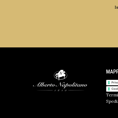
I
MAPP
Priv
Cook
Termi
Spediz