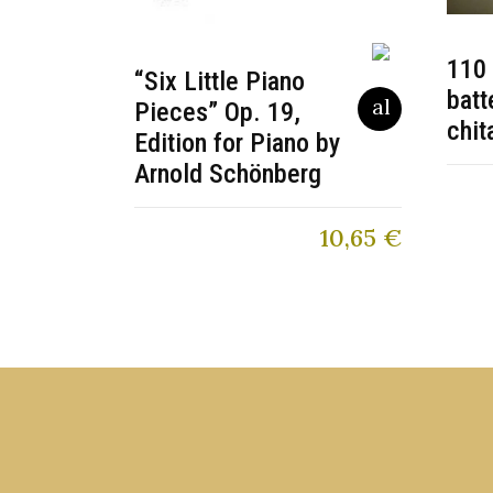
110 
“Six Little Piano
batt
Pieces” Op. 19,
chit
Edition for Piano by
Arnold Schönberg
10,65
€