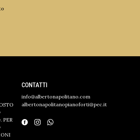
to
CONTATTI
info@albertonapolitano.com
albertonapolitanopianoforti@pec.it
GOSTO
O
 PER
O
IONI