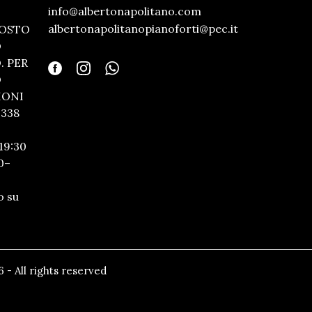
info@albertonapolitano.com
albertonapolitanopianoforti@pec.it
GOSTO
O
 PER
O
IONI
338
19:30
0–
o su
 - All rights reserved