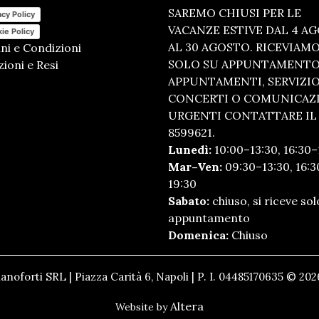
SAREMO CHIUSI PER LE
acy Policy
VACANZE ESTIVE DAL 4 A
ie Policy
AL 30 AGOSTO. RICEVIAM
ni e Condizioni
SOLO SU APPUNTAMENTO.
ioni e Resi
APPUNTAMENTI, SERVIZI
CONCERTI O COMUNICAZ
URGENTI CONTATTARE IL 
8599621.
Lunedì:
10:00–13:30, 16:30–
Mar–Ven:
09:30–13:30, 16:3
19:30
Sabato:
chiuso, si riceve sol
appuntamento
Domenica:
Chiuso
anoforti SRL | Piazza Carità 6, Napoli | P. I. 04485170635 © 2026
Altera
Website by