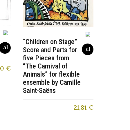
“Children on Stage”
Score and Parts for
five Pieces from
“The Carnival of
90
€
Animals” for flexible
ensemble by Camille
Saint-Saëns
21,81
€