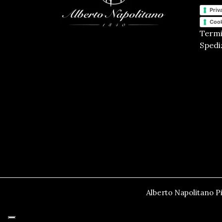
Priv
Cook
Termi
Spediz
Alberto Napolitano Pi