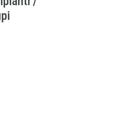
ipianti /
pi