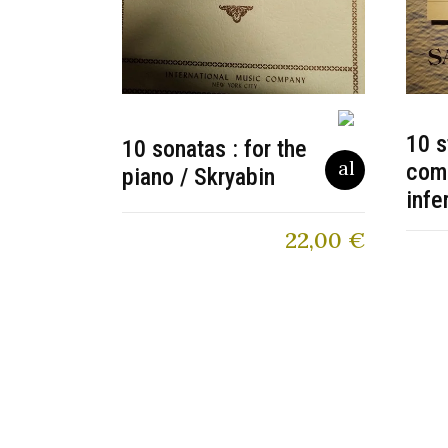
10 s
10 sonatas : for the
com
piano / Skryabin
infe
22,00
€