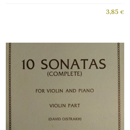
3,85
€