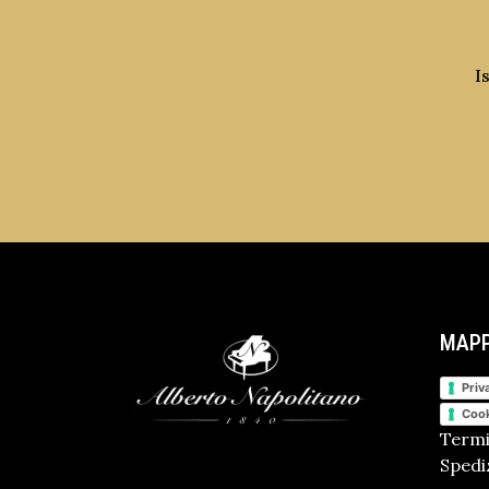
I
MAPP
Priv
Cook
Termi
Spediz