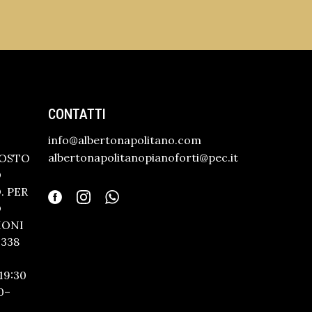
CONTATTI
info@albertonapolitano.com
albertonapolitanopianoforti@pec.it
GOSTO
O
 PER
O
IONI
338
19:30
0–