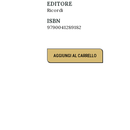
EDITORE
Ricordi
ISBN
9790041289182
AGGIUNGI AL CARRELLO