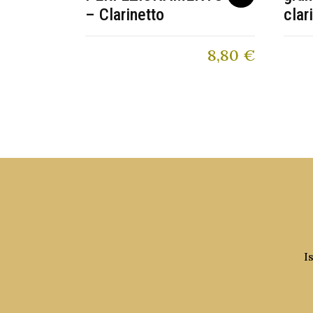
– Clarinetto
clar
8,80
€
I