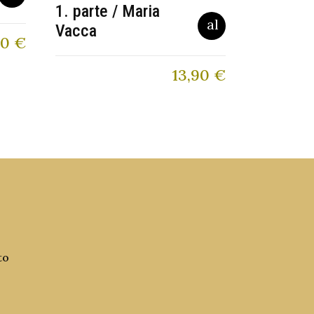
1. parte / Maria
Vacca
00
€
13,90
€
to