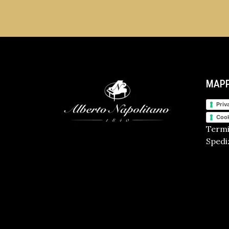
MAPP
Priv
Cook
Termi
Spediz